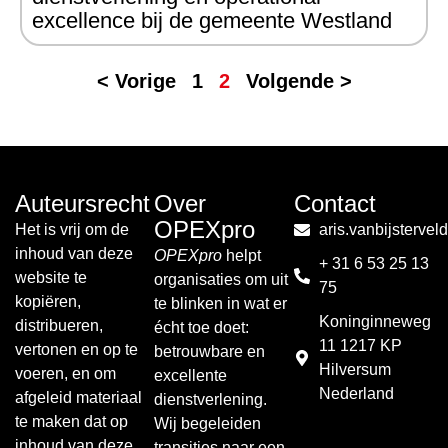
excellence bij de gemeente Westland
< Vorige
1
2
Volgende >
Auteursrecht
Over
Contact
OPEXpro
Het is vrij om de
aris.vanbijsterve
inhoud van deze
OPEXpro
helpt
+ 31 6 53 25 13
website te
organisaties om uit
75
kopiëren,
te blinken in wat er
Koninginneweg
distribueren,
écht toe doet:
11 1217 KP
vertonen en op te
betrouwbare en
Hilversum
voeren, en om
excellente
Nederland
afgeleid materiaal
dienstverlening.
te maken dat op
Wij begeleiden
inhoud van deze
transities naar een