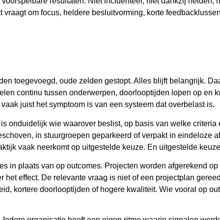
oorspelbare resultaten. Niet incidenteel, niet dankzij helden, 
Dat vraagt om focus, heldere besluitvorming, korte feedbacklus
en toegevoegd, oude zelden gestopt. Alles blijft belangrijk. Daa
len continu tussen onderwerpen, doorlooptijden lopen op en kw
 vaak juist het symptoom is van een systeem dat overbelast is.
 is onduidelijk wie waarover beslist, op basis van welke criteri
geschoven, in stuurgroepen geparkeerd of verpakt in eindeloze
praktijk vaak neerkomt op uitgestelde keuze. En uitgestelde keuze
bles in plaats van op outcomes. Projecten worden afgerekend op
het effect. De relevante vraag is niet of een projectplan gereed
kortere doorlooptijden of hogere kwaliteit. Wie vooral op outpu
e. Iedere organisatie heeft een eigen ritme waarin signalen wor