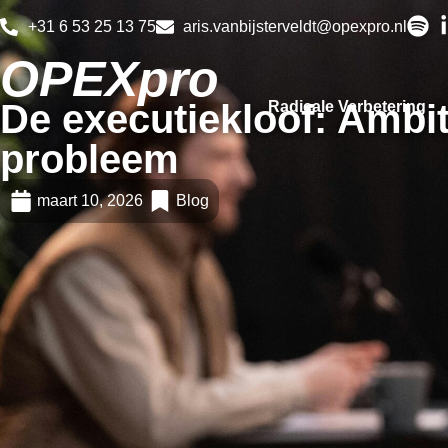
+31 6 53 25 13 75
aris.vanbijsterveldt@opexpro.nl
OPEXpro
De executiekloof: Ambit
Radicale Verbetering
probleem
maart 10, 2026
Blog