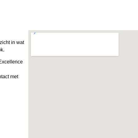
icht in wat
k.
 Excellence
ntact met