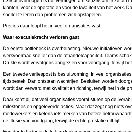
Executievermogen is het vermogen om keuzes om te zetten in v
klanten, voor de operatie en voor de kwaliteit van het werk. 
sneller te leren dan problemen zich opstapelen.
Precies daar loopt het in veel organisaties vast.
Waar executiekracht verloren gaat
De eerste bottleneck is overbelasting. Nieuwe initiatieven word
werkvoorraad sneller dan de afhandelcapaciteit. Teams schake
Drukte wordt vervolgens aangezien voor voortgang, terwijl het
Een tweede verliespost is besluitvorming. In veel organisaties
tijdsbestek. Dan ontstaan wachtrijen. Besluiten worden door
wordt dan verward met kwaliteit en richting, terwijl het in de 
Daar komt bij dat veel organisaties vooral sturen op delivera
milestones en opgeleverde acties. Maar dat zegt nog niets over 
medewerkers en ketens iets merken van betere betrouwbaarheid, 
de illusie van voortgang, terwijl de echte prestatie uitblijft.
Een derde factor is de te lage kloksnelheid van de organisati