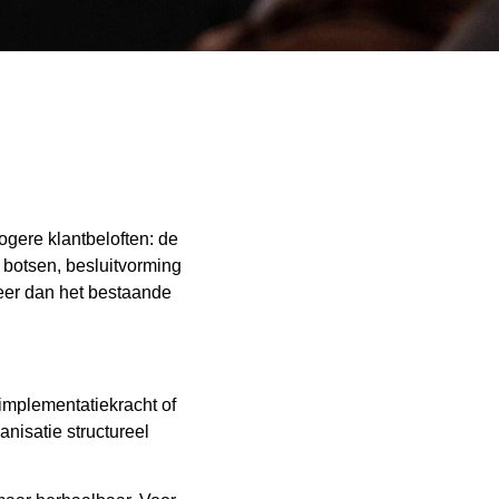
ogere klantbeloften: de
n botsen, besluitvorming
meer dan het bestaande
implementatiekracht of
anisatie structureel