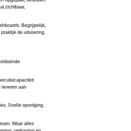
t zichtbaar,
hboards. Begrijpelijk,
praktijk de uitvoering.
 voldoende
ecutiecapaciteit
e leveren aan
es. Snelle opvolging.
ssen. Waar alles
mming, vertraging en