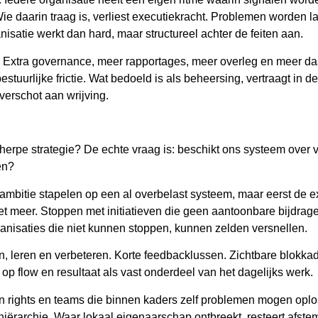
 daarin traag is, verliest executiekracht. Problemen worden laa
isatie werkt dan hard, maar structureel achter de feiten aan.
e. Extra governance, meer rapportages, meer overleg en meer das
tuurlijke frictie. Wat bedoeld is als beheersing, vertraagt in de 
verschot aan wrijving.
herpe strategie? De echte vraag is: beschikt ons systeem over
en?
mbitie stapelen op een al overbelast systeem, maar eerst de ex
niet meer. Stoppen met initiatieven die geen aantoonbare bijdrag
ganisaties die niet kunnen stoppen, kunnen zelden versnellen.
n, leren en verbeteren. Korte feedbacklussen. Zichtbare blokkad
op flow en resultaat als vast onderdeel van het dagelijks werk.
on rights en teams die binnen kaders zelf problemen mogen oplo
iërarchie. Waar lokaal eigenaarschap ontbreekt, resteert afste