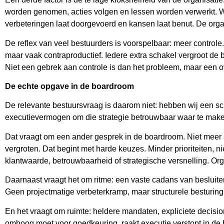
worden genomen, acties volgen en lessen worden verwerkt. Wie
verbeteringen laat doorgevoerd en kansen laat benut. De organ
De reflex van veel bestuurders is voorspelbaar: meer control
maar vaak contraproductief. Iedere extra schakel vergroot de bes
Niet een gebrek aan controle is dan het probleem, maar een o
De echte opgave in de boardroom
De relevante bestuursvraag is daarom niet: hebben wij een sc
executievermogen om die strategie betrouwbaar waar te mak
Dat vraagt om een ander gesprek in de boardroom. Niet meer a
vergroten. Dat begint met harde keuzes. Minder prioriteiten, 
klantwaarde, betrouwbaarheid of strategische versnelling. Or
Daarnaast vraagt het om ritme: een vaste cadans van besluite
Geen projectmatige verbeterkramp, maar structurele besturing 
En het vraagt om ruimte: heldere mandaten, expliciete decisi
omhoog moet voor goedkeuring, raakt executie verstopt in de h