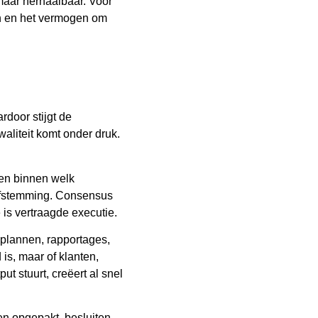
maar herhaalbaar. Voor
sen en het vermogen om
rdoor stijgt de
aliteit komt onder druk.
a en binnen welk
 afstemming. Consensus
 is vertraagde executie.
 plannen, rapportages,
 is, maar of klanten,
t stuurt, creëert al snel
den opgepakt, besluiten