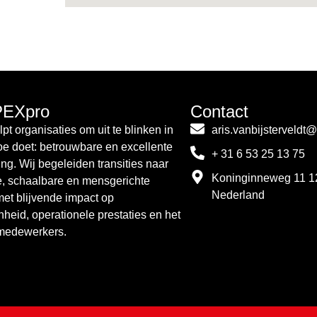
PEXpro
Contact
pt organisaties om uit te blinken in
aris.vanbijsterveldt
toe doet: betrouwbare en excellente
+ 31 6 53 25 13 75
ing. Wij begeleiden transities naar
Koninginneweg 11 1
e, schaalbare en mensgerichte
Nederland
met blijvende impact op
nheid, operationele prestaties en het
 medewerkers.