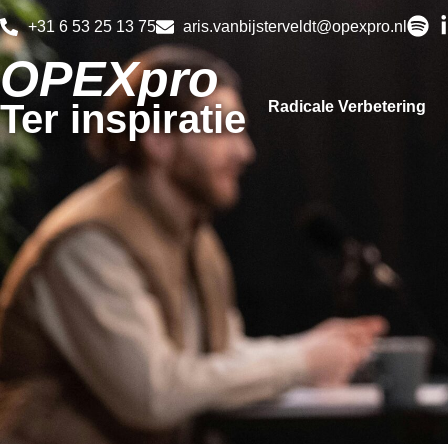
+31 6 53 25 13 75
aris.vanbijsterveldt@opexpro.nl
OPEXpro
Ter inspiratie
Radicale Verbetering