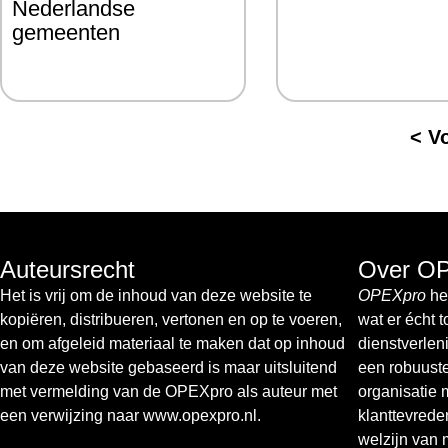
Nederlandse
gemeenten
< V
Auteursrecht
Over O
Het is vrij om de inhoud van deze website te
OPEXpro
hel
kopiëren, distribueren, vertonen en op te voeren,
wat er écht 
en om afgeleid materiaal te maken dat op inhoud
dienstverlen
van deze website gebaseerd is maar uitsluitend
een robuust
met vermelding van de OPEXpro als auteur met
organisatie 
een verwijzing naar www.opexpro.nl.
klanttevrede
welzijn van