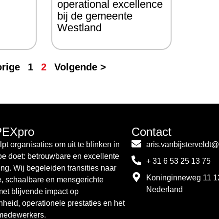
operational excellence
bij de gemeente
Westland
orige
1
2
Volgende >
PEXpro
Contact
pt organisaties om uit te blinken in
aris.vanbijsterveldt
toe doet: betrouwbare en excellente
+ 31 6 53 25 13 75
ing. Wij begeleiden transities naar
Koninginneweg 11 1
e, schaalbare en mensgerichte
Nederland
met blijvende impact op
nheid, operationele prestaties en het
 medewerkers.