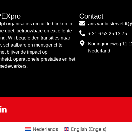
PEXpro
Contact
pt organisaties om uit te blinken in
aris.vanbijsterveldt
toe doet: betrouwbare en excellente
+ 31 6 53 25 13 75
ing. Wij begeleiden transities naar
Koninginneweg 11 1
e, schaalbare en mensgerichte
Nederland
met blijvende impact op
nheid, operationele prestaties en het
 medewerkers.
Nederlands
English
(
Engels
)