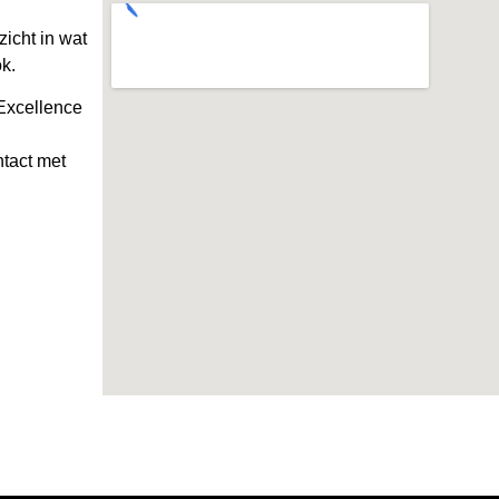
icht in wat
k.
 Excellence
ntact met