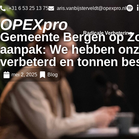
+31 6 53 25 13 75
aris.vanbijsterveldt@opexpro.nl
OPEXpro
Gemeente Bergen op Z
Radicale Verbetering
aanpak: We hebben onz
verbeterd en tonnen be
mei 2, 2025
Blog