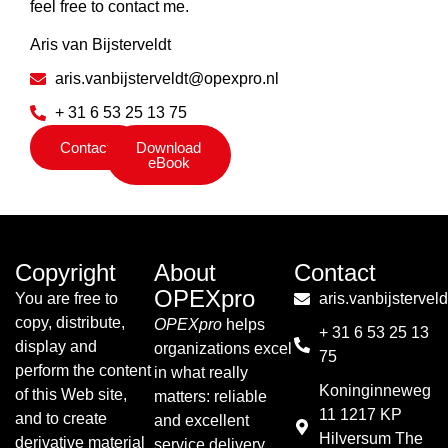
feel free to contact me.
Aris van Bijsterveldt
aris.vanbijsterveldt@opexpro.nl
+ 31 6 53 25 13 75
Contact
Download
eBook
Copyright
About
Contact
OPEXpro
You are free to
aris.vanbijsterve
copy, distribute,
OPEXpro
helps
+ 31 6 53 25 13
display and
organizations excel
75
perform the content
in what really
Koninginneweg
of this Web site,
matters: reliable
11 1217 KP
and to create
and excellent
Hilversum The
derivative material
service delivery.