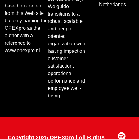
Netherlands
based on content
We guide
from this Web site
transitions to a
but only naming the
robust, scalable
OPEXpro as the
and people-
author with a
oriented
reference to
organization with
www.opexpro.nl.
lasting impact on
customer
satisfaction,
operational
performance and
employee well-
being.
Copyright 2025 OPEXpro | All Rights