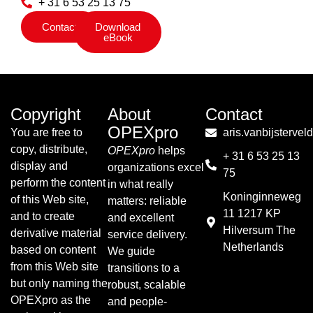
+ 31 6 53 25 13 75
Contact
Download
eBook
Copyright
About
Contact
OPEXpro
You are free to
aris.vanbijsterve
copy, distribute,
OPEXpro
helps
+ 31 6 53 25 13
display and
organizations excel
75
perform the content
in what really
Koninginneweg
of this Web site,
matters: reliable
11 1217 KP
and to create
and excellent
Hilversum The
derivative material
service delivery.
Netherlands
based on content
We guide
from this Web site
transitions to a
but only naming the
robust, scalable
OPEXpro as the
and people-