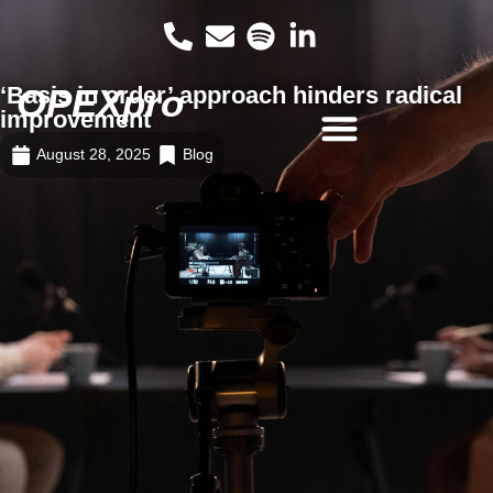
‘Basis in order’ approach hinders radical
OPEXpro
improvement
August 28, 2025
Blog